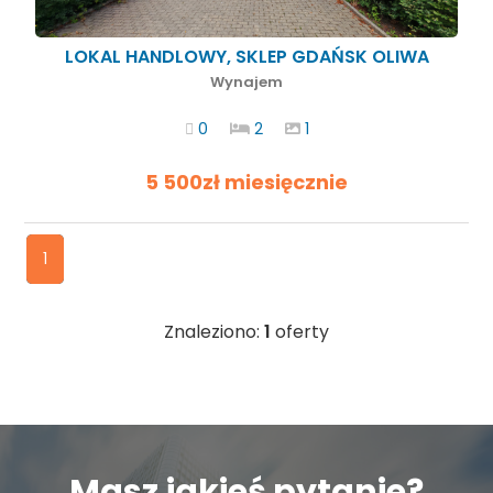
LOKAL HANDLOWY, SKLEP GDAŃSK OLIWA
Wynajem
0
2
1
5 500zł miesięcznie
1
Znaleziono:
1
oferty
Masz jakieś pytanie?