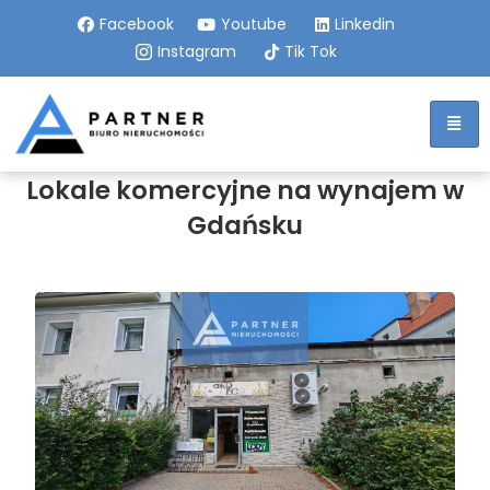
Facebook
Youtube
Linkedin
Instagram
Tik Tok
Lokale komercyjne na wynajem w
Gdańsku